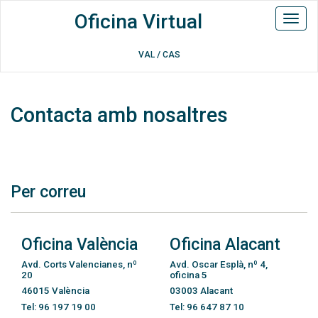
Oficina Virtual
Toggl
naviga
/
VAL
CAS
Contacta amb nosaltres
Per correu
Oficina València
Oficina Alacant
Avd. Corts Valencianes, nº
Avd. Oscar Esplà, nº 4,
20
oficina 5
46015 València
03003 Alacant
Tel: 96 197 19 00
Tel: 96 647 87 10